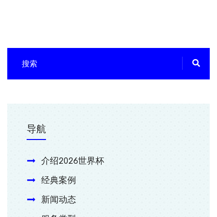
导航
介绍2026世界杯
经典案例
新闻动态