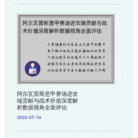
阿尔瓦雷斯意甲赛场进攻
端贡献与战术价值深度解
析数据视角全面评估
2026-07-16