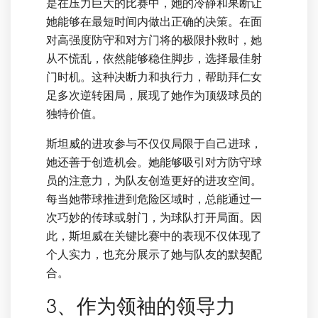
是在压力巨大的比赛中，她的冷静和果断让
她能够在最短时间内做出正确的决策。在面
对高强度防守和对方门将的极限扑救时，她
从不慌乱，依然能够稳住脚步，选择最佳射
门时机。这种决断力和执行力，帮助拜仁女
足多次逆转困局，展现了她作为顶级球员的
独特价值。
斯坦威的进攻参与不仅仅局限于自己进球，
她还善于创造机会。她能够吸引对方防守球
员的注意力，为队友创造更好的进攻空间。
每当她带球推进到危险区域时，总能通过一
次巧妙的传球或射门，为球队打开局面。因
此，斯坦威在关键比赛中的表现不仅体现了
个人实力，也充分展示了她与队友的默契配
合。
3、作为领袖的领导力