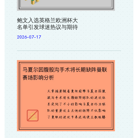
鲍文入选英格兰欧洲杯大
名单引发球迷热议与期待
2026-07-17