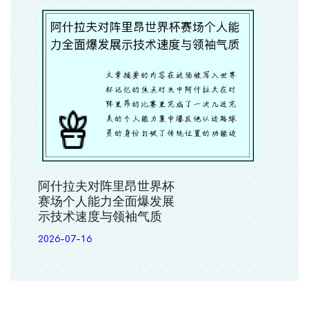
阿什拉夫对阵里昂世界杯
赛场个人能力全面爆发展
示技术速度与领袖气质
2026-07-16