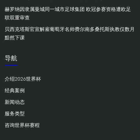
赫罗纳因隶属曼城同一城市足球集团 欧冠参赛资格遭欧足
联双重审查
贝西克塔斯官宣解雇葡萄牙名帅费尔南多桑托斯执教仅数月
黯然下课
导航
介绍2026世界杯
经典案例
新闻动态
服务类型
咨询世界杯赛程