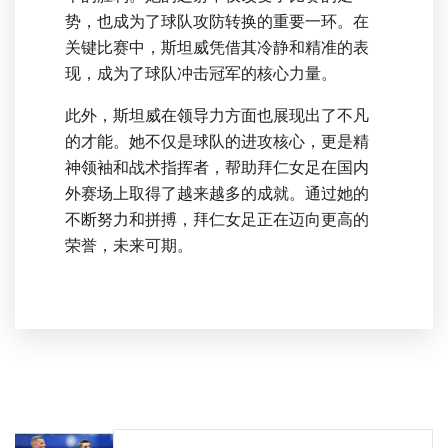
势，也成为了球队攻防转换的重要一环。在
关键比赛中，斯坦威凭借其冷静和精准的表
现，成为了球队冲击冠军的核心力量。
此外，斯坦威在领导力方面也展现出了不凡
的才能。她不仅是球队的进攻核心，更是精
神领袖和战术指挥者，帮助拜仁女足在国内
外赛场上取得了越来越多的成就。通过她的
不断努力和拼搏，拜仁女足正在迈向更高的
荣誉，未来可期。