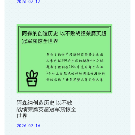
2026-07-17
阿森纳创造历史 以不败
战绩荣膺英超冠军震惊全
世界
2026-07-16