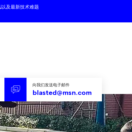
资讯以及最新技术难题
向我们发送电子邮件
blasted@msn.com