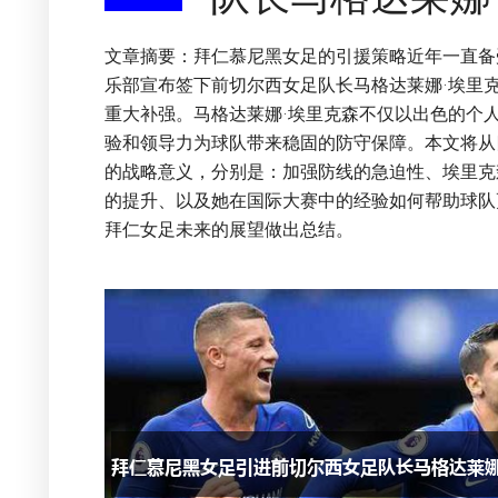
文章摘要：拜仁慕尼黑女足的引援策略近年一直备受
乐部宣布签下前切尔西女足队长马格达莱娜·埃里
重大补强。马格达莱娜·埃里克森不仅以出色的个
验和领导力为球队带来稳固的防守保障。本文将从
的战略意义，分别是：加强防线的急迫性、埃里克
的提升、以及她在国际大赛中的经验如何帮助球队
拜仁女足未来的展望做出总结。