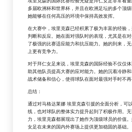
埃里克森的国际比赛经验无疑是拜仁女足非常看重
多届欧洲杯和世界杯，并且在欧洲足坛的多个顶级
她能够在任何高压的环境中保持高效发挥。
在大赛中，埃里克森已经积累了极为丰富的经验，
判断和反应。她在面对强队时的表现，尤其是在对
了极强的比赛适应能力和抗压能力。她的到来，无
上更有竞争力。
对于拜仁女足来说，埃里克森的国际经验不仅仅体
助其他队员提高大赛的应对能力。她的沉着冷静和
战术储备和信心，使得球队在面对最强对手时不再
总结：
通过对马格达莱娜·埃里克森引援的全面分析，可
线，也对球队的整体实力提升起到了积极作用。无
力，埃里克森都展现出了她作为顶级球员的价值。
女足在未来的国内外赛场上提供更加稳固的基础。