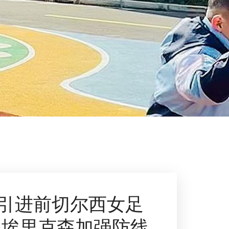
引进前切尔西女足
·埃里克森加强防线