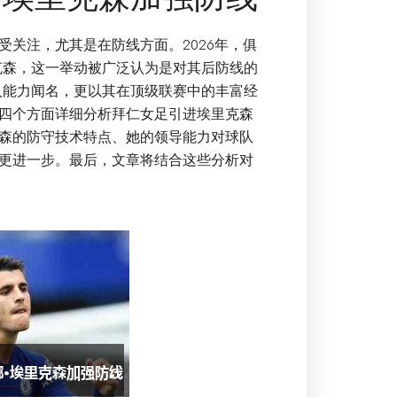
关注，尤其是在防线方面。2026年，俱
克森，这一举动被广泛认为是对其后防线的
人能力闻名，更以其在顶级联赛中的丰富经
四个方面详细分析拜仁女足引进埃里克森
森的防守技术特点、她的领导能力对球队
更进一步。最后，文章将结合这些分析对