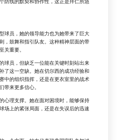
个防线的默契和协作性，这正是拜仁所急
型球员，她的领导能力也为她带来了巨大
则，鼓舞和指引队友。这种精神层面的带
至关重要。
的球员，但缺乏一位能在关键时刻站出来
补了这一空缺。她在切尔西的成功经验和
赛中的组织指挥，还是在更衣室里的战术
们带来更多信心。
的心理支撑。她在面对困境时，能够保持
球场上的紧张局面，还是在失误后的迅速