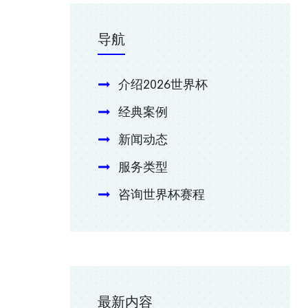
导航
介绍2026世界杯
经典案例
新闻动态
服务类型
咨询世界杯赛程
最新内容