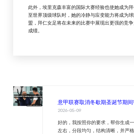
此外，埃里克森丰富的国际大赛经验也使她成为拜
至世界顶级球队时，她的冷静与应变能力将成为球
盟，拜仁女足将在未来的比赛中展现出更强的竞争
成绩。
意甲联赛取消冬歇期圣诞节期间
2026-05-09
好的，我按照你的要求，帮你生成一
左右，分段均匀，结构清晰，并严格