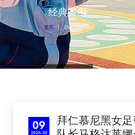
经典案例
首页
Our Projects
拜仁慕尼黑女足
09
队长马格达莱娜
2026-05