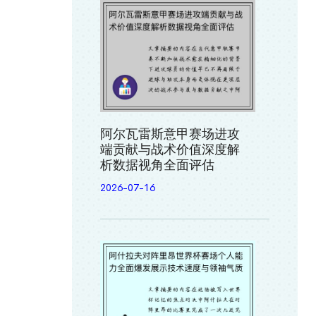
阿尔瓦雷斯意甲赛场进攻
端贡献与战术价值深度解
析数据视角全面评估
2026-07-16