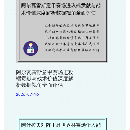
阿尔瓦雷斯意甲赛场进攻
端贡献与战术价值深度解
析数据视角全面评估
2026-07-16