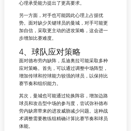
心理承受能力提出了更高要求。
另一方面，对手也可能因此心理上占据优
势。面对缺少关键球员的曼城，对手可能更
加自信，采取更主动的进攻策略，这会进一
步增加比赛难度。
4、球队应对策略
面对德布劳内缺阵，瓜迪奥拉可能采取多种
应对策略。首先，可以通过调整中场阵型，
增加传球和控球能力较强的球员，以保持比
赛节奏和组织能力。
其次，曼城也可能通过轮换阵容，增加边路
球员和攻击型中场的参与度，尝试弥补德布
劳内缺席带来的进攻威胁减少问题。这种战
术调整需要教练组精确计算比赛节奏和球员
体能。