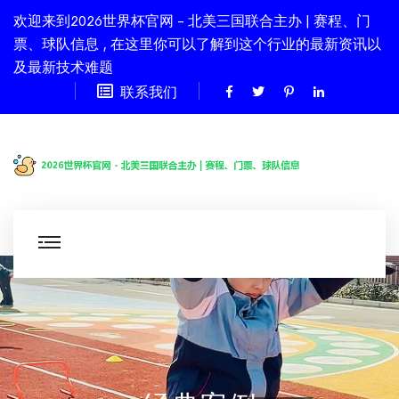
欢迎来到2026世界杯官网 - 北美三国联合主办 | 赛程、门
票、球队信息 , 在这里你可以了解到这个行业的最新资讯以
及最新技术难题
联系我们