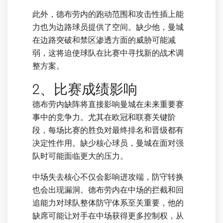
此外，德布劳内的跑动范围和攻击性插上能
力也为边路球员提供了空间。缺少他，曼城
在边路突破和禁区渗透方面的威胁可能减
弱，这将迫使球队在比赛中寻找新的战术调
整方案。
2、比赛成绩影响
德布劳内缺阵将直接影响曼城在未来重要赛
事中的竞争力。尤其在欧冠和联赛关键阶
段，每场比赛的胜负对最终排名和晋级都有
决定性作用。缺少核心球员，曼城在面对强
队时可能面临更大的压力。
中场失去核心不仅会影响进攻端，防守转换
也会出现漏洞。德布劳内在中场的拦截和回
追能力对球队整体防守体系至关重要，他的
缺席可能让对手在中场获得更多控制权，从