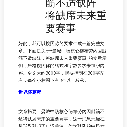
筋不适缺阵
将缺席未来重
要赛事
好的，我可以按照你的要求生成一篇完整文
章。下面是关于“曼城中场核心德布劳内因腿
筋不适缺阵，将缺席未来重要赛事”的文章示
例，严格按照你的格式和字数要求来组织内
容。全文大约3000字，摘要控制在300字左
右，每个小标题下有3个以上段落。
世界杯赛程
---
文章摘要：曼城中场核心德布劳内因腿筋不
适将缺席未来的重要赛事，这一消息无疑在
足球界引起了广泛关注。作为球队的中场发