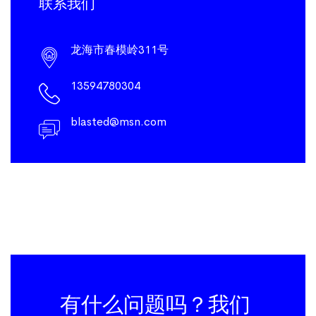
联系我们
龙海市春模岭311号
13594780304
blasted@msn.com
有什么问题吗？我们