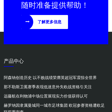
随时准备提供帮助！
了解更多信息
产品中心
阿森纳创造历史 以不败战绩荣膺英超冠军震惊全世界
那不勒斯卫冕赛季表现低迷意外失欧战资格引关注
远藤航在利物浦中场位置展现实力价值获得认可
赫罗纳因隶属曼城同一城市足球集团 欧冠参赛资格遭欧足