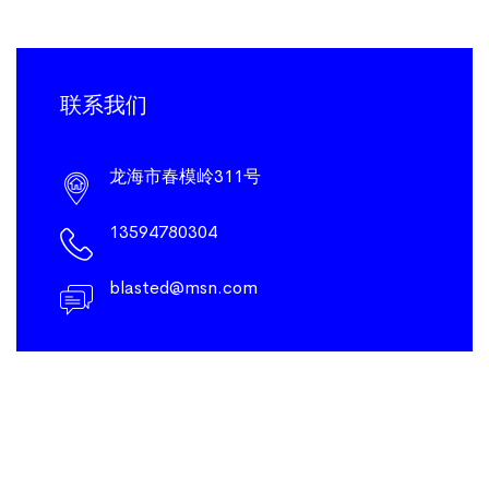
联系我们
龙海市春模岭311号
13594780304
blasted@msn.com