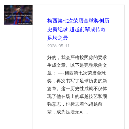
梅西第七次荣膺金球奖创历
史新纪录 超越前辈成传奇
足坛之最
2026-05-11
好的，我会严格按照你的要求
生成文章。以下是完整示例文
章： ---梅西第七次荣膺金球
奖，再次书写了足球历史的新
篇章。这一历史性成就不仅体
现了他在场上的卓越技艺和顽
强意志，也标志着他超越前
辈，成为足坛无可...