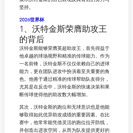
坚持。
2026世界杯
1、沃特金斯荣膺助攻王
的背后
沃特金斯能够荣膺英超助攻王，首先得益于
他卓越的球场视野和精准的传球能力。作为
一名前锋，沃特金斯不仅仅依赖自己的进球
能力，更在团队进攻中扮演着至关重要的角
色。他善于通过精准的传球帮助队友得分，
尤其是在反击中，沃特金斯的快速决策和果
断传球使得他的助攻数大幅增加。
其次，沃特金斯的跑位和无球意识也是他能
够取得如此优异助攻成绩的重要因素。在比
赛中，他常常能凭借灵活的跑位拉开防线，
并创造出进攻空间，从而为队友提供更好的