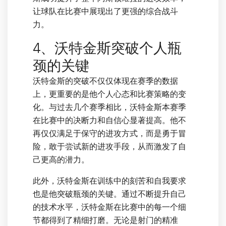
让球队在比赛中展现出了更强的综合战斗
力。
4、沃特金斯突破个人瓶
颈的关键
沃特金斯的突破不仅仅体现在赛季的数据
上，更重要的是他个人心态和比赛策略的变
化。与过去几个赛季相比，沃特金斯本赛季
在比赛中的决断力和自信心显著提高。他不
再仅仅满足于保守的进攻方式，而是勇于冒
险，敢于尝试新的进攻手段，从而激发了自
己更高的潜力。
此外，沃特金斯在训练中的刻苦和自我要求
也是他突破瓶颈的关键。通过不断提升自己
的技术水平，沃特金斯在比赛中的每一个细
节都得到了精细打磨。无论是射门的精准