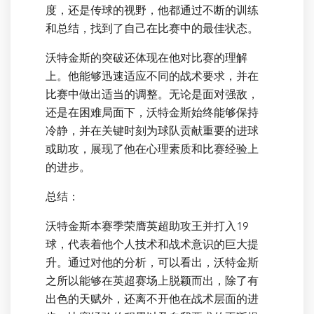
度，还是传球的视野，他都通过不断的训练
和总结，找到了自己在比赛中的最佳状态。
沃特金斯的突破还体现在他对比赛的理解
上。他能够迅速适应不同的战术要求，并在
比赛中做出适当的调整。无论是面对强敌，
还是在困难局面下，沃特金斯始终能够保持
冷静，并在关键时刻为球队贡献重要的进球
或助攻，展现了他在心理素质和比赛经验上
的进步。
总结：
沃特金斯本赛季荣膺英超助攻王并打入19
球，代表着他个人技术和战术意识的巨大提
升。通过对他的分析，可以看出，沃特金斯
之所以能够在英超赛场上脱颖而出，除了有
出色的天赋外，还离不开他在战术层面的进