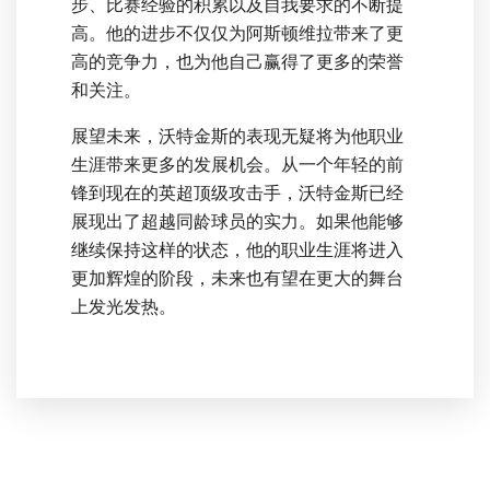
步、比赛经验的积累以及自我要求的不断提
高。他的进步不仅仅为阿斯顿维拉带来了更
高的竞争力，也为他自己赢得了更多的荣誉
和关注。
展望未来，沃特金斯的表现无疑将为他职业
生涯带来更多的发展机会。从一个年轻的前
锋到现在的英超顶级攻击手，沃特金斯已经
展现出了超越同龄球员的实力。如果他能够
继续保持这样的状态，他的职业生涯将进入
更加辉煌的阶段，未来也有望在更大的舞台
上发光发热。