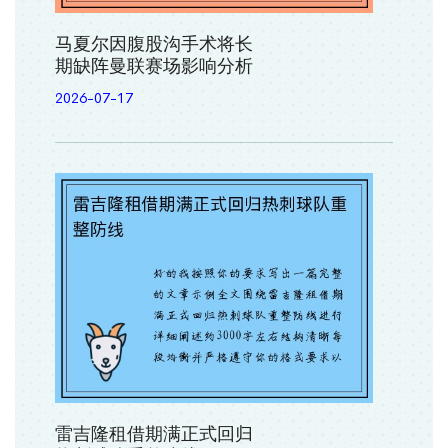
马夏尔因腹股沟手术将长
期缺阵曼联赛场影响分析
2026-07-17
雷吉隆租借期满正式回归