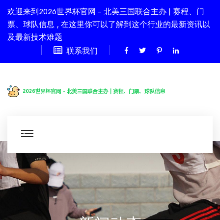
欢迎来到2026世界杯官网 - 北美三国联合主办 | 赛程、门
票、球队信息 , 在这里你可以了解到这个行业的最新资讯以
及最新技术难题
联系我们