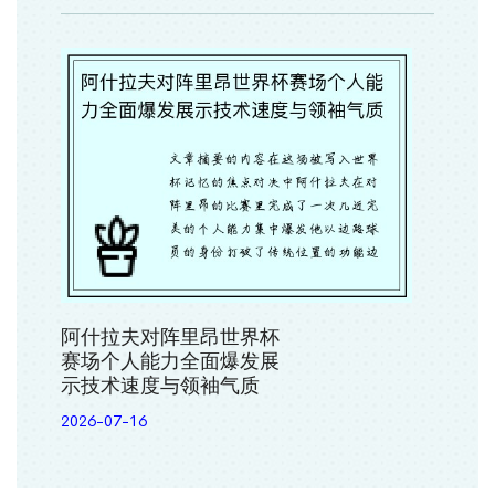
阿什拉夫对阵里昂世界杯
赛场个人能力全面爆发展
示技术速度与领袖气质
2026-07-16