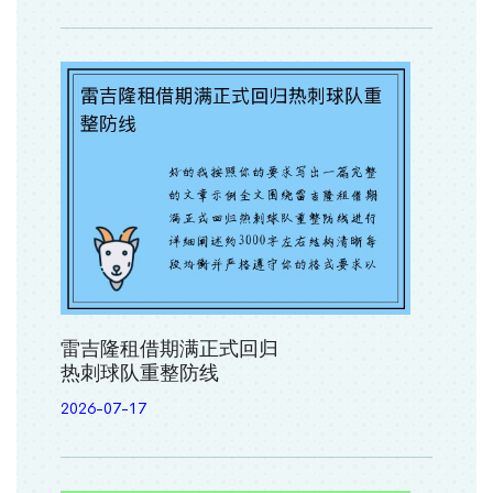
雷吉隆租借期满正式回归
热刺球队重整防线
2026-07-17