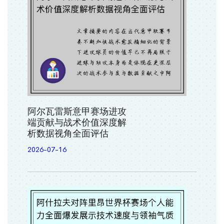
阿尔瓦雷斯意甲赛场进攻
端贡献与战术价值深度解
析数据视角全面评估
2026-07-16