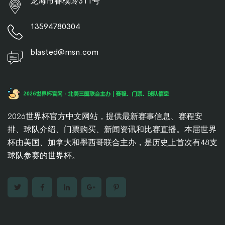
龙海市春模岭311号
13594780304
blasted@msn.com
2026世界杯官方中文网站，提供最新赛事信息、赛程安
排、球队介绍、门票购买、新闻资讯和比赛直播。本届世界
杯由美国、加拿大和墨西哥联合主办，是历史上首次有48支
球队参赛的世界杯。