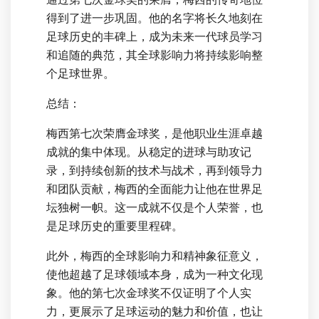
得到了进一步巩固。他的名字将长久地刻在
足球历史的丰碑上，成为未来一代球员学习
和追随的典范，其全球影响力将持续影响整
个足球世界。
总结：
梅西第七次荣膺金球奖，是他职业生涯卓越
成就的集中体现。从稳定的进球与助攻记
录，到持续创新的技术与战术，再到领导力
和团队贡献，梅西的全面能力让他在世界足
坛独树一帜。这一成就不仅是个人荣誉，也
是足球历史的重要里程碑。
此外，梅西的全球影响力和精神象征意义，
使他超越了足球领域本身，成为一种文化现
象。他的第七次金球奖不仅证明了个人实
力，更展示了足球运动的魅力和价值，也让