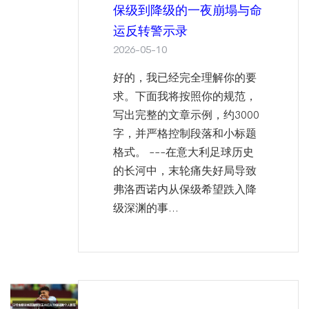
保级到降级的一夜崩塌与命
运反转警示录
2026-05-10
好的，我已经完全理解你的要
求。下面我将按照你的规范，
写出完整的文章示例，约3000
字，并严格控制段落和小标题
格式。 ---在意大利足球历史
的长河中，末轮痛失好局导致
弗洛西诺内从保级希望跌入降
级深渊的事...