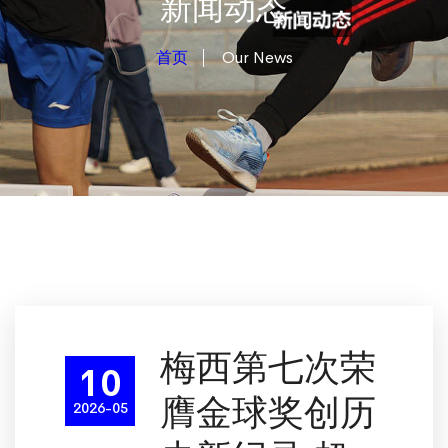
新闻动态
首页
Our News
梅西第七次荣
10
膺金球奖创历
2026-05