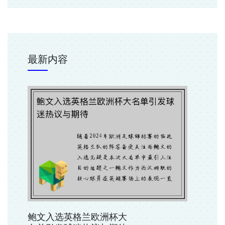
最新内容
鲍文入选英格兰欧洲杯大