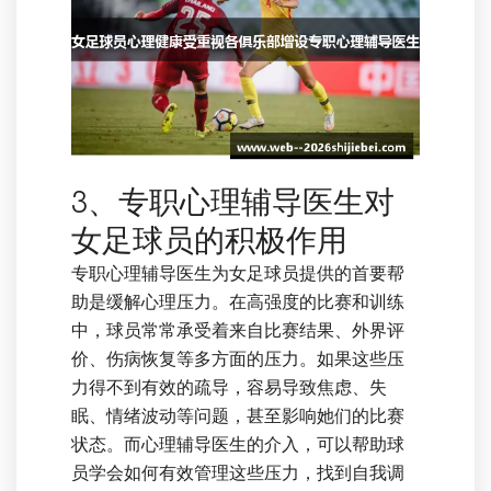
3、专职心理辅导医生对
女足球员的积极作用
专职心理辅导医生为女足球员提供的首要帮
助是缓解心理压力。在高强度的比赛和训练
中，球员常常承受着来自比赛结果、外界评
价、伤病恢复等多方面的压力。如果这些压
力得不到有效的疏导，容易导致焦虑、失
眠、情绪波动等问题，甚至影响她们的比赛
状态。而心理辅导医生的介入，可以帮助球
员学会如何有效管理这些压力，找到自我调