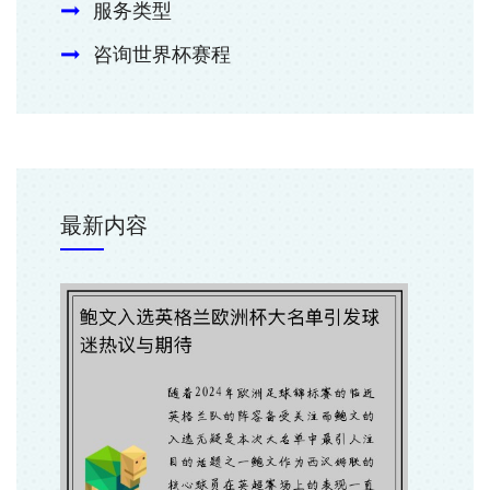
服务类型
咨询世界杯赛程
最新内容