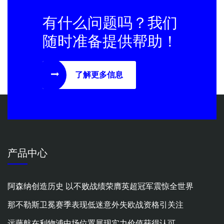
有什么问题吗？我们
随时准备提供帮助！
了解更多信息
产品中心
阿森纳创造历史 以不败战绩荣膺英超冠军震惊全世界
那不勒斯卫冕赛季表现低迷意外失欧战资格引关注
远藤航在利物浦中场位置展现实力价值获得认可