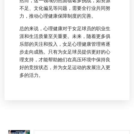
然而，这一领域仍然面临诸多挑战，如资源
不足、文化偏见等问题，需要全行业共同努
力，推动心理健康保障制度的完善。
总的来说，心理健康对于女足球员的职业生
涯和生活质量至关重要。未来，随着更多俱
乐部的关注和投入，女足心理健康管理将逐
步走向成熟。只有为女足球员提供更好的心
理支持，才能帮助她们在高压环境中保持良
好的竞技状态，并为女足运动的发展注入更
多的活力。