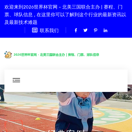
欢迎来到2026世界杯官网 - 北美三国联合主办 | 赛程、门
票、球队信息 , 在这里你可以了解到这个行业的最新资讯以
及最新技术难题
联系我们