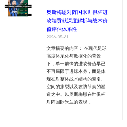
奥斯梅恩对阵国米世俱杯进
攻端贡献深度解析与战术价
值评估体系性
2026-05-31
文章摘要的内容： 在现代足球
高度体系化与数据化的背景
下，单一前锋的进攻价值早已
不再局限于进球本身，而是体
现在对整体战术结构的牵引、
空间的撕裂以及攻防节奏的塑
造之中。以奥斯梅恩在世俱杯
对阵国际米兰的表现...