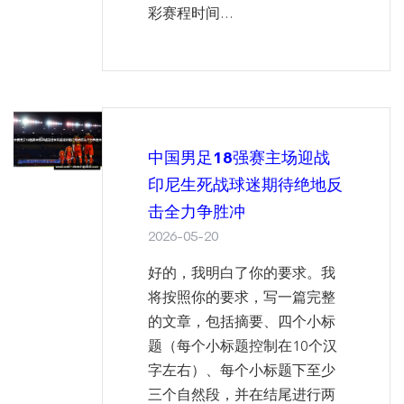
彩赛程时间...
中国男足18强赛主场迎战
印尼生死战球迷期待绝地反
击全力争胜冲
2026-05-20
好的，我明白了你的要求。我
将按照你的要求，写一篇完整
的文章，包括摘要、四个小标
题（每个小标题控制在10个汉
字左右）、每个小标题下至少
三个自然段，并在结尾进行两