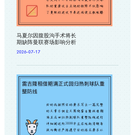
马夏尔因腹股沟手术将长
期缺阵曼联赛场影响分析
2026-07-17