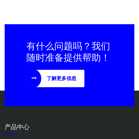
有什么问题吗？我们
随时准备提供帮助！
了解更多信息
产品中心