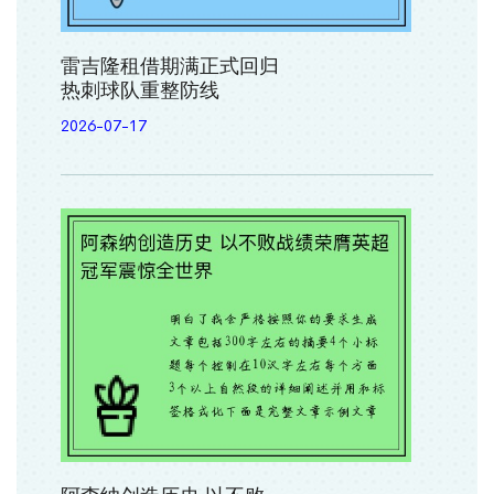
雷吉隆租借期满正式回归
热刺球队重整防线
2026-07-17