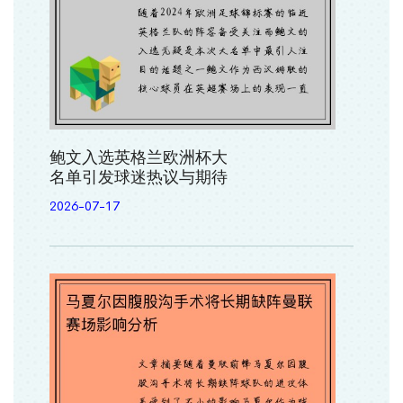
鲍文入选英格兰欧洲杯大
名单引发球迷热议与期待
2026-07-17