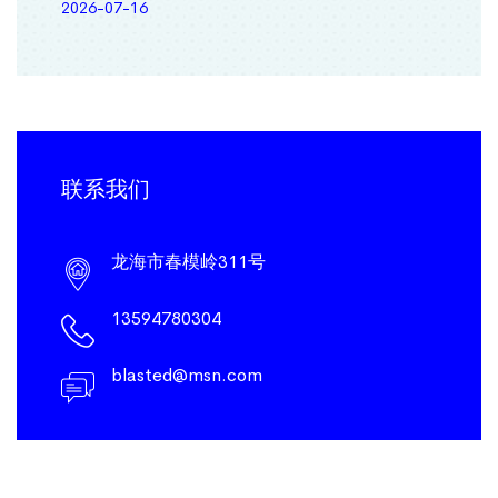
2026-07-16
联系我们
龙海市春模岭311号
13594780304
blasted@msn.com