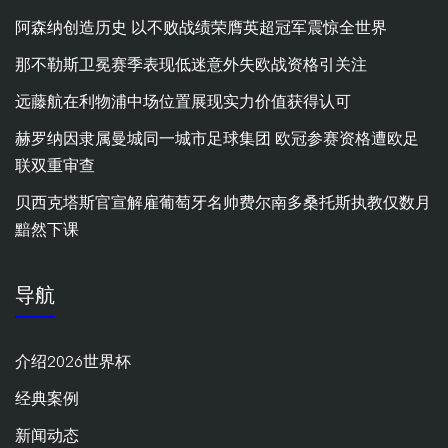
阿森纳创造历史 以不败战绩荣膺英超冠军震惊全世界
那不勒斯卫冕赛季表现低迷意外失欧战资格引关注
远藤航在利物浦中场位置展现实力价值获得认可
赫罗纳因隶属曼城同一城市足球集团 欧冠参赛资格遭欧足
联双重审查
贝西克塔斯官宣解雇葡萄牙名帅费尔南多桑托斯执教仅数月
黯然下课
导航
介绍2026世界杯
经典案例
新闻动态