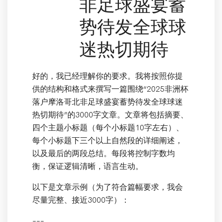
非足球盛宴蓄
势待发全球球
迷热切期待
好的，我已经理解你的要求。我将按照你提
供的结构和格式来撰写一篇围绕“2025非洲杯
落户摩洛哥北非足球盛宴蓄势待发全球球迷
热切期待”的3000字文章。文章将包括摘要、
四个主题小标题（每个小标题10字左右）、
每个小标题下三个以上自然段的详细阐述，
以及最后的两段总结。每段将控制字数均
衡，保证逻辑清晰，语言生动。
以下是文章示例（为了符合篇幅要求，我会
尽量完整、接近3000字）：
---