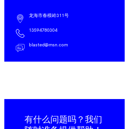
龙海市春模岭311号
13594780304
blasted@msn.com
有什么问题吗？我们