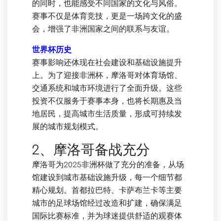
的同时，也能感受不同国家的文化与风俗。
赛事不仅是体育竞技，更是一场跨文化的盛
会，增强了非洲国家之间的联系与友谊。
世界杯历史
赛事影响还体现在社会建设和基础设施提升
上。为了迎接非洲杯，摩洛哥对体育场馆、
交通系统和城市环境进行了全面升级。这些
投资不仅服务于赛事本身，也将长期惠及当
地居民，提高城市生活质量，形成可持续发
展的城市规划模式。
2、摩洛哥备战充分
摩洛哥为2025非洲杯做了充分的准备，从场
馆建设到城市基础设施升级，每一个细节都
精心规划。首都拉巴特、卡萨布兰卡等主要
城市的足球场馆经过改造和扩建，确保满足
国际比赛标准，并为球迷提供舒适的观赛体