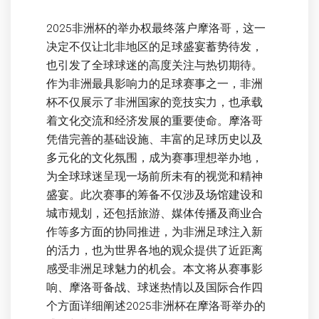
2025非洲杯的举办权最终落户摩洛哥，这一
决定不仅让北非地区的足球盛宴蓄势待发，
也引发了全球球迷的高度关注与热切期待。
作为非洲最具影响力的足球赛事之一，非洲
杯不仅展示了非洲国家的竞技实力，也承载
着文化交流和经济发展的重要使命。摩洛哥
凭借完善的基础设施、丰富的足球历史以及
多元化的文化氛围，成为赛事理想举办地，
为全球球迷呈现一场前所未有的视觉和精神
盛宴。此次赛事的筹备不仅涉及场馆建设和
城市规划，还包括旅游、媒体传播及商业合
作等多方面的协同推进，为非洲足球注入新
的活力，也为世界各地的观众提供了近距离
感受非洲足球魅力的机会。本文将从赛事影
响、摩洛哥备战、球迷热情以及国际合作四
个方面详细阐述2025非洲杯在摩洛哥举办的