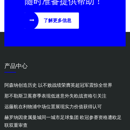
随时准备提供帮助！
了解更多信息
产品中心
阿森纳创造历史 以不败战绩荣膺英超冠军震惊全世界
那不勒斯卫冕赛季表现低迷意外失欧战资格引关注
远藤航在利物浦中场位置展现实力价值获得认可
赫罗纳因隶属曼城同一城市足球集团 欧冠参赛资格遭欧足
联双重审查