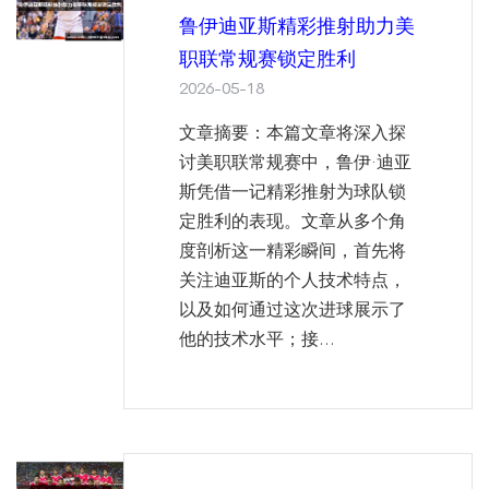
鲁伊迪亚斯精彩推射助力美
职联常规赛锁定胜利
2026-05-18
文章摘要：本篇文章将深入探
讨美职联常规赛中，鲁伊·迪亚
斯凭借一记精彩推射为球队锁
定胜利的表现。文章从多个角
度剖析这一精彩瞬间，首先将
关注迪亚斯的个人技术特点，
以及如何通过这次进球展示了
他的技术水平；接...