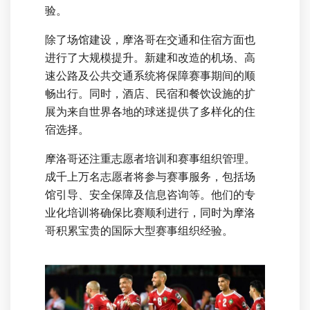
验。
除了场馆建设，摩洛哥在交通和住宿方面也
进行了大规模提升。新建和改造的机场、高
速公路及公共交通系统将保障赛事期间的顺
畅出行。同时，酒店、民宿和餐饮设施的扩
展为来自世界各地的球迷提供了多样化的住
宿选择。
摩洛哥还注重志愿者培训和赛事组织管理。
成千上万名志愿者将参与赛事服务，包括场
馆引导、安全保障及信息咨询等。他们的专
业化培训将确保比赛顺利进行，同时为摩洛
哥积累宝贵的国际大型赛事组织经验。