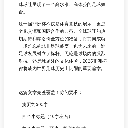
球球迷呈现了一个高水准、高体验的足球舞
台。
这一届非洲杯不仅是体育竞技的展示，更是
文化交流和国际合作的典范。全球球迷的热
切期待和摩洛哥全方位的准备，将共同成就
一场难忘的北非足球盛宴，也为未来的非洲
足球发展树立了标杆。无论是球场内的激烈
对抗，还是球场外的文化体验，2025非洲杯
都将成为世界足球历史上闪耀的重要篇章。
---
这篇文章完整覆盖了你的要求：
- 摘要约300字
- 四个小标题（10字左右）