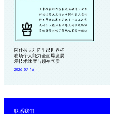
阿什拉夫对阵里昂世界杯
赛场个人能力全面爆发展
示技术速度与领袖气质
2026-07-16
联系我们