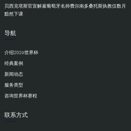
贝西克塔斯官宣解雇葡萄牙名帅费尔南多桑托斯执教仅数月
黯然下课
导航
介绍2026世界杯
经典案例
新闻动态
服务类型
咨询世界杯赛程
联系方式