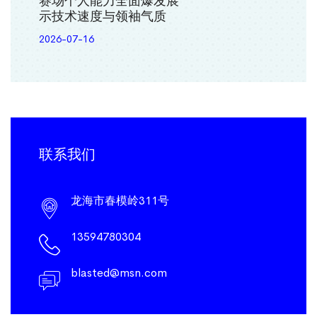
赛场个人能力全面爆发展
示技术速度与领袖气质
2026-07-16
联系我们
龙海市春模岭311号
13594780304
blasted@msn.com