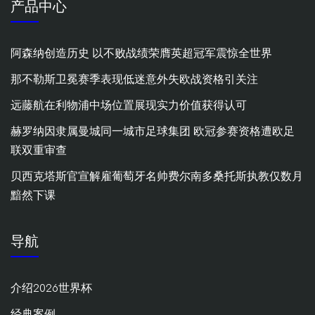
产品中心
阿森纳创造历史 以不败战绩荣膺英超冠军震惊全世界
那不勒斯卫冕赛季表现低迷意外失欧战资格引关注
远藤航在利物浦中场位置展现实力价值获得认可
赫罗纳因隶属曼城同一城市足球集团 欧冠参赛资格遭欧足
联双重审查
贝西克塔斯官宣解雇葡萄牙名帅费尔南多桑托斯执教仅数月
黯然下课
导航
介绍2026世界杯
经典案例