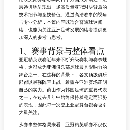
层递进地呈现出一场高质量亚冠对决背后的
技术细节与竞技价值。通过高清赛事的视角
与专业分析，本篇内容既适合普通球迷阅
读，也能为关注亚洲足球发展的读者提供更
加深入的参考与思考。
1、赛事背景与整体看点
亚冠精英联赛近年来不断升级赛制与赛事规
格，逐渐成为亚洲俱乐部足球最具影响力的
舞台之一。在这样的背景下，各支顶级俱乐
部都以最强阵容出战，希望在亚洲赛场证明
自己的实力。蔚山作为韩国足球的重要代表
之一，在过去几年中始终保持着稳定而强势
的表现，因此每一次登上亚冠舞台都会吸引
大量关注。
从赛事整体格局来看，亚冠精英联赛不仅仅