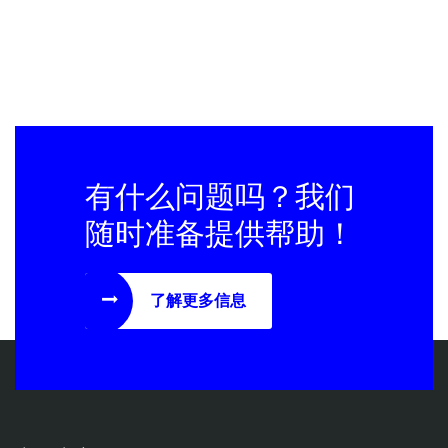
有什么问题吗？我们
随时准备提供帮助！
了解更多信息