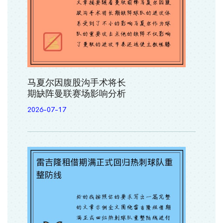
马夏尔因腹股沟手术将长
期缺阵曼联赛场影响分析
2026-07-17