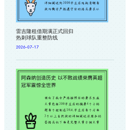
雷吉隆租借期满正式回归
热刺球队重整防线
2026-07-17