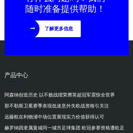
随时准备提供帮助！
了解更多信息
产品中心
阿森纳创造历史 以不败战绩荣膺英超冠军震惊全世界
那不勒斯卫冕赛季表现低迷意外失欧战资格引关注
远藤航在利物浦中场位置展现实力价值获得认可
赫罗纳因隶属曼城同一城市足球集团 欧冠参赛资格遭欧足